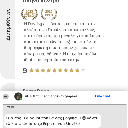
Αθηνα κεντρο
Διακριθέντες
Η Davrisglass δραστηριοποιείται στον
κλάδο των τζαμιών και κρυστάλλων,
προσφέροντας μια μεγάλη γκάμα λύσεων
και κατασκευών που εξυπηρετούν τη
διαμόρφωση εσωτερικών χώρων στο
κέντρο της Αθήνας. Η επιχείρηση δίνει
ιδιαίτερη σημασία τόσο στην ...
9
ForosDeco
ΑΕΤΟΊ των εσωτερικών χώρων
Live chat
Διακριθέντες
21:02
Η ForosDeco δραστηριοποιείται στον
Γεια σας. Χαίρομαι που θα σας βοηθήσω! 🙂 Κάντε
τομέα της εσωτερικής διακόσμησης στην
κλικ στο αντίστοιχο θέμα συνομιλίας! 🙂
Ελλάδα, με παρουσία που ξεκινά το 1989.