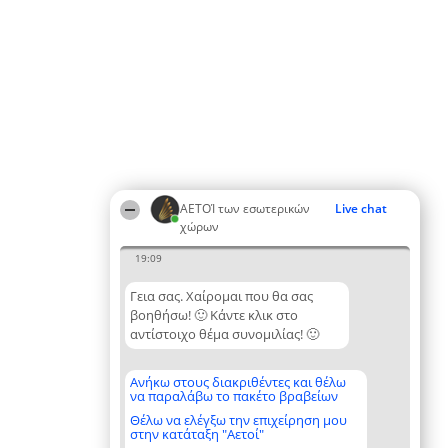
ΑΕΤΟΊ των εσωτερικών
Live chat
χώρων
19:09
Γεια σας. Χαίρομαι που θα σας
βοηθήσω! 🙂 Κάντε κλικ στο
αντίστοιχο θέμα συνομιλίας! 🙂
Ανήκω στους διακριθέντες και θέλω
να παραλάβω το πακέτο βραβείων
Θέλω να ελέγξω την επιχείρηση μου
στην κατάταξη "Αετοί"