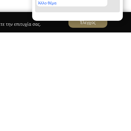
Άλλο θέμα
Έλεγχος
τε την επιτυχία σας.
tic
άρτητο κατάστημα, τόσο με φυσική παρουσία στο
ονικής πλατφόρμας, εξειδικευμένο στον τομέα
ρων και των ιδιαίτερων lifestyle αντικειμένων.
ς βασίζεται στην ιδέα πως ο συνδυασμός
τας στη σχεδίαση συμβάλλει ουσιαστικά στη
ής, με στόχο την προσβασιμότητα εμπνευσμένων