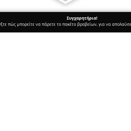
Συγχαρητήρια!
γξτε πώς μπορείτε να πάρετε το πακέτο βραβείων, για να απολαύσε
ωτερικών Χώρων, Κατασκευές, Υαλικά - περιοχή Αθηνών
Pragma
Σχετικά με την εταιρεία:
Pragmatic
λειτουργεί ως ανεξ
Χαλάνδρι όσο και μέσω ηλεκτρ
της διακόσμησης εσωτερικών χώ
Η φιλοσοφία του καταστήματο
αισθητικής και λειτουργικότη
βελτίωση της καθημερινής ζω
προϊόντων για το ευρύ κοινό.