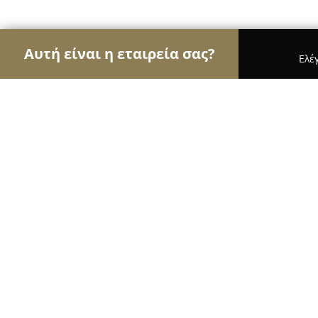
Αυτή είναι η εταιρεία σας?
Ελέ
Αετοί των εσωτερικών χώρων
Διακοσμήσεις Εσ
Pragmatic
9.9
(71)
Χαλάνδρι, Aristofanous 17
Εμφάνιση αριθμού τηλεφώνου