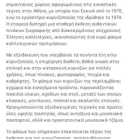
σημαντικούς χώρους αφιερωμένους στις εικαστικές
τέχνες στην Αθήνα, με ιστορία που ξεκινά από το 1976,
ενώ το εργαστήριο κορνιζοποιίας της ιδρύθηκε το 1974.
Η εταιρεία διατηρεί μια σταθερή έκθεση αυθεντικών
πινάκων ζωγραφικής από διακεκριμένους σύγχρονους
Έλληνες καλλιτέχνες, ικανοποιώντας ένα ευρύ φάσμα
καλλιτεχνικών προτιμήσεων.
Με εξειδίκευση που υπερβαίνει τα πενήντα έτη στην
κορνιζοποιία, η επιχείρηση διαθέτει βαθιά γνώση στην
επιλογή και στην κατασκευή κορνιζών για πολλές
χρήσεις, όπως πίνακες, φωτογραφίες, πτυχία και
καθρέφτες. Το φάσμα των κορνιζών της περιλαμβάνει
εγχώρια και εισαγόμενα προϊόντα, παρουσιάζοντας
ποικιλία υλικών, σχεδίων και στυλ, μεταξύ των οποίων
κλασικές, μοντέρνες, minimal και σκαλιστές επιλογές.
Χρησιμοποιούνται εξειδικευμένες τεχνικές και πρώτες
ύλες υψηλής ποιότητας, όπως αντιόξινα και μουσειακά
πασπαρτού, αλλά και προστατευτικά μουσειακά τζάμια.
Το φάσμα των υπηρεσιών επεκτείνεται πέραν της
έκθεσης και της κορνιζοποιίας, περιλαμβάνοντας