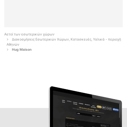
Αετοί των εσωτερικών χώρων
Διακοσμήσεις Εσωτερικών Χώρων, Κατασκευές, Υαλικά - περιοχή
Αθηνών
Hug Maison