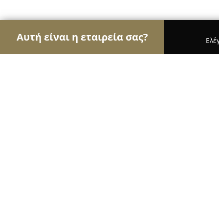
Αυτή είναι η εταιρεία σας?
Ελέ
Αετοί των εσωτερικών χώρων
Διακοσμήσεις Εσ
ΠΑΤΗΡΗΣ, ΝΙΚ., Α.Ε.Ε.
8.3
(19)
Αθήνα, Τρίτης Σεπτεμβρίου 72
Εμφάνιση αριθμού τηλεφώνου