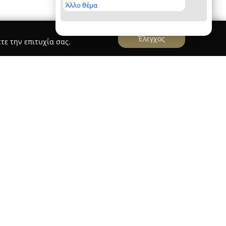
Άλλο θέμα
Έλεγχος
τε την επιτυχία σας.
Σ, ΝΙΚ., Α.Ε.Ε.
οποιείται στον κλάδο των εσωτερικών χώρων και
κληρωμένων λύσεων για τη διαμόρφωση και
 και επαγγελματικών χώρων. Με βάση την Αθήνα,
ίου 72, η εταιρεία έχει αποκτήσει
λόγω της μεγάλης ποικιλίας προϊόντων της,
ιεινής, πλακιδίων, καθώς και επίπλων για το
τερη βαρύτητα δίνεται στην ποιότητα και το
οϊόντα που προέρχονται από αναγνωρισμένους