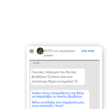
ΑΕΤΟΊ των εσωτερικών
Live chat
χώρων
14:22
Γεια σας. Χαίρομαι που θα σας
βοηθήσω! 🙂 Κάντε κλικ στο
αντίστοιχο θέμα συνομιλίας! 🙂
Ανήκω στους διακριθέντες και θέλω
να παραλάβω το πακέτο βραβείων
Θέλω να ελέγξω την επιχείρηση μου
στην κατάταξη "Αετοί"