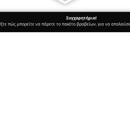
Συγχαρητήρια!
γξτε πώς μπορείτε να πάρετε το πακέτο βραβείων, για να απολαύσε
ωτερικών Χώρων, Κατασκευές, Υαλικά - περιοχή Αθηνών
ΠΑΤΗΡΗ
Σχετικά με την εταιρεία:
Η εταιρεία
ΠΑΤΗΡΗΣ
δραστηρι
ειδικεύεται στην παροχή ολο
ανανέωση τόσο κατοικιών όσο
στη διεύθυνση Τρίτης Σεπτεμβρ
αναγνωρισιμότητα στην αγορά 
συμπεριλαμβανομένων ειδών υγ
μπάνιο και την κουζίνα. Ιδιαί
αισθητικό αποτέλεσμα, με πρ