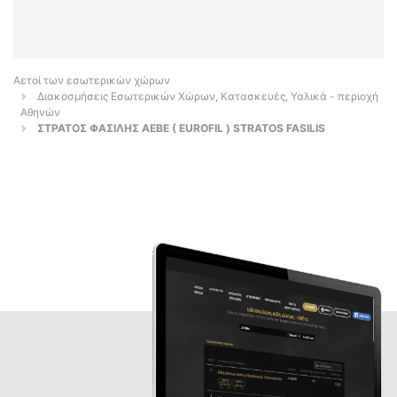
Αετοί των εσωτερικών χώρων
Διακοσμήσεις Εσωτερικών Χώρων, Κατασκευές, Υαλικά - περιοχή
Αθηνών
ΣΤΡΑΤΟΣ ΦΑΣΙΛΗΣ ΑΕΒΕ ( EUROFIL ) STRATOS FASILIS