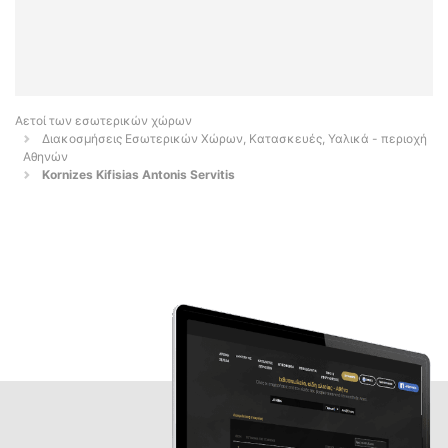
Αετοί των εσωτερικών χώρων
Διακοσμήσεις Εσωτερικών Χώρων, Κατασκευές, Υαλικά - περιοχή
Αθηνών
Kornizes Kifisias Antonis Servitis