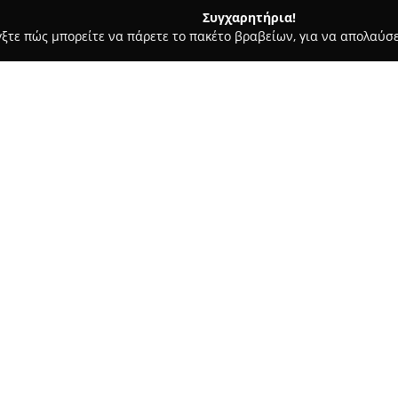
Συγχαρητήρια!
γξτε πώς μπορείτε να πάρετε το πακέτο βραβείων, για να απολαύσε
ωτερικών Χώρων, Κατασκευές, Υαλικά - περιοχή Αθηνών
K&G In
n and Construction
Σχετικά με την εταιρεία:
Η
K&G International Exhibitio
χώρο των εκθεσιακών περιπτέρ
εμπειρία και εξειδίκευση. Η ε
υπηρεσιών που περιλαμβάνουν 
εκθεσιακών χώρων, εξυπηρετών
διεθνές επίπεδο.
Η φιλοσοφία της K&G Internati
παρουσιών που ξεχωρίζουν και
λύσεις λειτουργικού, αισθητικ