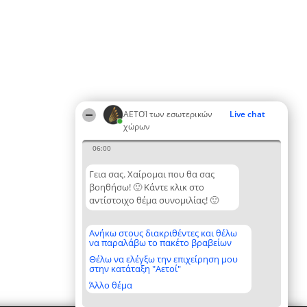
ΑΕΤΟΊ των εσωτερικών
Live chat
χώρων
06:00
Γεια σας. Χαίρομαι που θα σας
βοηθήσω! 🙂 Κάντε κλικ στο
αντίστοιχο θέμα συνομιλίας! 🙂
Ανήκω στους διακριθέντες και θέλω
να παραλάβω το πακέτο βραβείων
Θέλω να ελέγξω την επιχείρηση μου
στην κατάταξη "Αετοί"
Άλλο θέμα