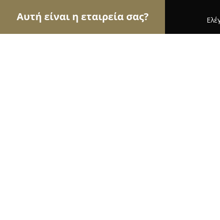
Αυτή είναι η εταιρεία σας?
Ελέ
Αετοί των εσωτερικών χώρων
Διακοσμήσεις Εσ
K&G International Exhibition Desig
8.7
(9)
Πετρούπολη, Σουλίου 182
Εμφάνιση αριθμού τηλεφώνου