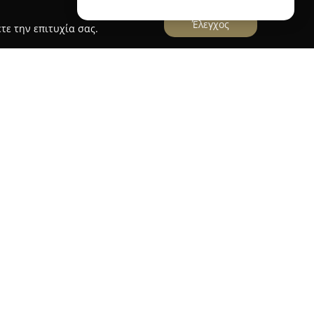
Έλεγχος
τε την επιτυχία σας.
ternational Exhibition Design and Construction
n Design and Construction
έχει παρουσία στον
ων από το 1990, διαθέτοντας εκτεταμένη
ταιρεία ειδικεύεται στην ολοκληρωμένη παροχή
τη μελέτη, το σχεδιασμό και την κατασκευή
τας πελάτες τόσο εντός Ελλάδας όσο και σε
onal εστιάζει στη δημιουργία εκθεσιακών
 υπερβαίνουν τις προσδοκίες, με έμφαση σε
ού και μοναδικού χαρακτήρα. Η προσέγγισή της