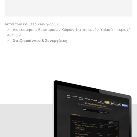
Αετοί των εσωτερικών χώρων
Διακοσμήσεις Εσωτερικών Χώρων, Κατασκευές, Υαλικά - περιοχή
Αθηνών
Χατζηιωάννου & Συνεργάτες