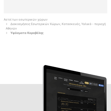
Αετοί των εσωτερικών χώρων
Διακοσμήσεις Εσωτερικών Χώρων, Κατασκευές, Υαλικά - περιοχή
Αθηνών
Υφάσματα Καραβέλης