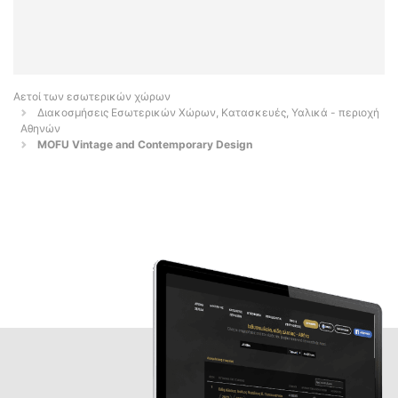
Αετοί των εσωτερικών χώρων
Διακοσμήσεις Εσωτερικών Χώρων, Κατασκευές, Υαλικά - περιοχή
Αθηνών
MOFU Vintage and Contemporary Design