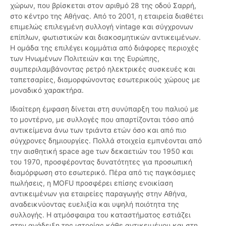
χώρων, που βρίσκεται στον αριθμό 28 της οδού Σαρρή,
στο κέντρο της Αθήνας. Από το 2001, η εταιρεία διαθέτει
επιμελώς επιλεγμένη συλλογή vintage και σύγχρονων
επίπλων, φωτιστικών και διακοσμητικών αντικειμένων.
Η ομάδα της επιλέγει κομμάτια από διάφορες περιοχές
των Ηνωμένων Πολιτειών και της Ευρώπης,
συμπεριλαμβάνοντας ρετρό ηλεκτρικές συσκευές και
ταπετσαρίες, διαμορφώνοντας εσωτερικούς χώρους με
μοναδικό χαρακτήρα.
Ιδιαίτερη έμφαση δίνεται στη συνύπαρξη του παλιού με
το μοντέρνο, με συλλογές που απαρτίζονται τόσο από
αντικείμενα άνω των τριάντα ετών όσο και από πιο
σύγχρονες δημιουργίες. Πολλά στοιχεία εμπνέονται από
την αισθητική space age των δεκαετιών του 1950 και
του 1970, προσφέροντας δυνατότητες για προσωπική
διαμόρφωση στο εσωτερικό. Πέρα από τις παγκόσμιες
πωλήσεις, η MOFU προσφέρει επίσης ενοικίαση
αντικειμένων για εταιρείες παραγωγής στην Αθήνα,
αναδεικνύοντας ευελιξία και υψηλή ποιότητα της
συλλογής. Η ατμόσφαιρα του καταστήματος εστιάζει
στην ανάδειξη της ιστορίας κάθε αντικειμένου και στη