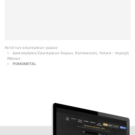
Αετοί των εσωτερικών χώρων
Διακοσμήσεις Εσωτερικών Χώρων, Κατασκευές, Υαλικά - περιοχή
Αθηνών
POMOMETAL