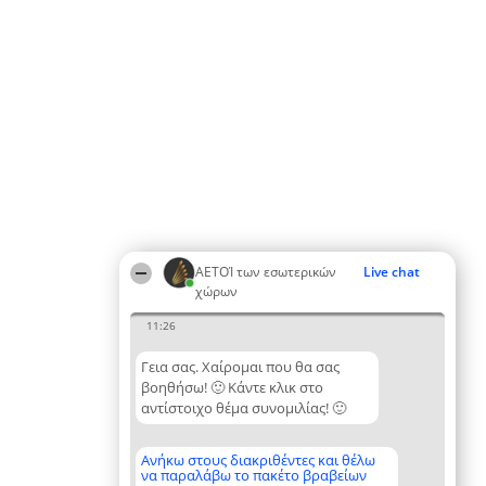
ΑΕΤΟΊ των εσωτερικών
Live chat
χώρων
11:26
Γεια σας. Χαίρομαι που θα σας
βοηθήσω! 🙂 Κάντε κλικ στο
αντίστοιχο θέμα συνομιλίας! 🙂
Ανήκω στους διακριθέντες και θέλω
να παραλάβω το πακέτο βραβείων