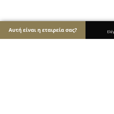
Αυτή είναι η εταιρεία σας?
Ελέ
Αετοί των εσωτερικών χώρων
Διακοσμήσεις Εσ
Studio Home Collection
8.5
(6)
Νέα Ιωνία, Ανδρέα Κάλβου