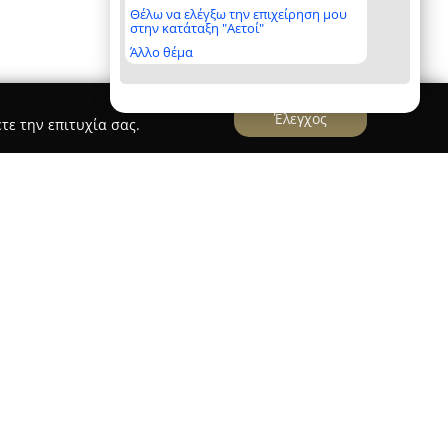
Θέλω να ελέγξω την επιχείρηση μου
στην κατάταξη "Αετοί"
Άλλο θέμα
Έλεγχος
τε την επιτυχία σας.
 Home Collection
ουργεί στον τομέα της εσωτερικής διακόσμησης
ντας ως βάση της τη Νέα Ιωνία. Η επιχείρηση
α προϊόντων που συμβάλλει στη διαμόρφωση
ν.
 καλύπτει συνολική επιφάνεια 100 τετραγωνικών