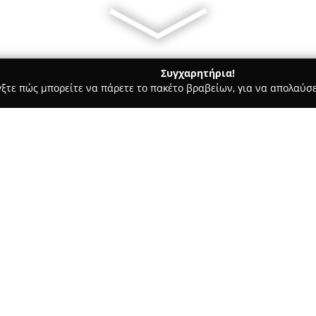
Συγχαρητήρια!
γξτε πώς μπορείτε να πάρετε το πακέτο βραβείων, για να απολαύσε
ωτερικών Χώρων, Κατασκευές, Υαλικά - περιοχή Αθηνών
Studio
Σχετικά με την εταιρεία:
Η
Studio Home Collection
λειτ
για πάνω από τριάντα έτη, έχο
διαθέτει μία επιλεγμένη γκάμ
ξεχωριστών και κομψών χώρω
Στο εκθεσιακό κατάστημα, που