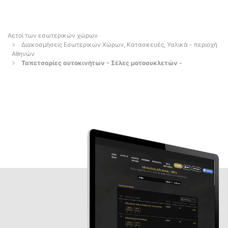
Αετοί των εσωτερικών χώρων
Διακοσμήσεις Εσωτερικών Χώρων, Κατασκευές, Υαλικά - περιοχή
Αθηνών
Ταπετσαρίες αυτοκινήτων - Σέλες μοτοσυκλετών -