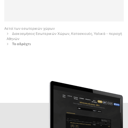
Αετοί των εσωτερικών χώρων
Διακοσμήσεις Εσωτερικών Χώρων, Κατασκευές, Υαλικά - περιοχή
Αθηνών
Το αδράχτι