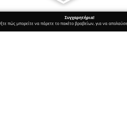
Συγχαρητήρια!
γξτε πώς μπορείτε να πάρετε το πακέτο βραβείων, για να απολαύσε
ωτερικών Χώρων, Κατασκευές, Υαλικά - περιοχή Αθηνών
ROUNT
Σχετικά με την εταιρεία:
Η
ROUNTOS WOODEN FLOOR
επενδύσεων σε εσωτερικούς χώ
στο Μαρούσι. Η εταιρεία διαθ
παρκέ, laminate, δάπεδα βινυλ
οικιακές ή επαγγελματικές ανά
Η διαφοροποίηση της εταιρεία
δέσμευση για καινοτομία και π