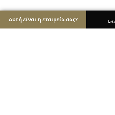
Αυτή είναι η εταιρεία σας?
Ελέ
Αετοί των εσωτερικών χώρων
Διακοσμήσεις Εσ
ROUNTOS WOODEN FLOORS
9.4
(66)
Μαρούσι, Λεωφ. Κηφισίας 119
Εμφάνιση αριθμού τηλεφώνου