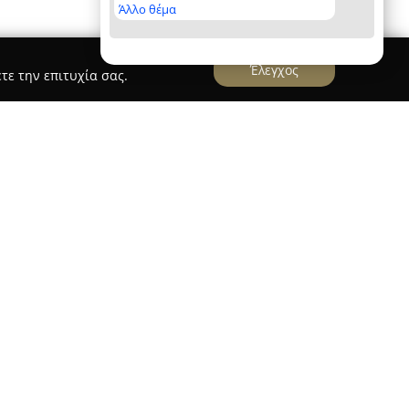
Άλλο θέμα
Έλεγχος
τε την επιτυχία σας.
OS WOODEN FLOORS
S
παρέχει ολοκληρωμένες υπηρεσίες δαπέδων και
ρους, ενώ έχει έδρα στη Λεωφόρο Κηφισίας 119
έτει ευρεία γκάμα προϊόντων που περιλαμβάνει
ίου και εξελιγμένα συστήματα decking για
γκες.
ς σε σχέση με τον ανταγωνισμό βασίζεται στη
οιότητα. Ξεχωρίζουν ιδιαίτερα τα Ξύλινα Δάπεδα