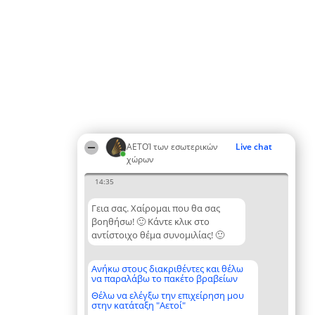
ΑΕΤΟΊ των εσωτερικών
Live chat
χώρων
14:35
Γεια σας. Χαίρομαι που θα σας
βοηθήσω! 🙂 Κάντε κλικ στο
αντίστοιχο θέμα συνομιλίας! 🙂
Ανήκω στους διακριθέντες και θέλω
να παραλάβω το πακέτο βραβείων
Θέλω να ελέγξω την επιχείρηση μου
στην κατάταξη "Αετοί"