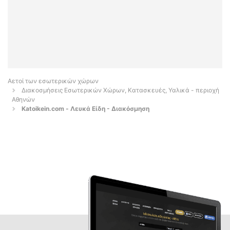
Αετοί των εσωτερικών χώρων
Διακοσμήσεις Εσωτερικών Χώρων, Κατασκευές, Υαλικά - περιοχή
Αθηνών
Katoikein.com - Λευκά Είδη - Διακόσμηση