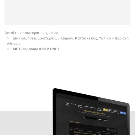
Αετοί των εσωτερικών χώρων
Διακοσμήσεις Εσωτερικών Χώρων, Κατασκευές, Υαλικά - περιοχή
Αθηνών
METEOR home ΚΟΥΡΤΙΝΕΣ