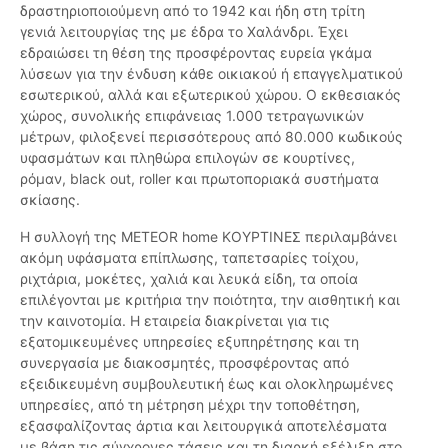
δραστηριοποιούμενη από το 1942 και ήδη στη τρίτη
γενιά λειτουργίας της με έδρα το Χαλάνδρι. Έχει
εδραιώσει τη θέση της προσφέροντας ευρεία γκάμα
λύσεων για την ένδυση κάθε οικιακού ή επαγγελματικού
εσωτερικού, αλλά και εξωτερικού χώρου. Ο εκθεσιακός
χώρος, συνολικής επιφάνειας 1.000 τετραγωνικών
μέτρων, φιλοξενεί περισσότερους από 80.000 κωδικούς
υφασμάτων και πληθώρα επιλογών σε κουρτίνες,
ρόμαν, black out, roller και πρωτοποριακά συστήματα
σκίασης.
Η συλλογή της METEOR home ΚΟΥΡΤΙΝΕΣ περιλαμβάνει
ακόμη υφάσματα επίπλωσης, ταπετσαρίες τοίχου,
ριχτάρια, μοκέτες, χαλιά και λευκά είδη, τα οποία
επιλέγονται με κριτήρια την ποιότητα, την αισθητική και
την καινοτομία. Η εταιρεία διακρίνεται για τις
εξατομικευμένες υπηρεσίες εξυπηρέτησης και τη
συνεργασία με διακοσμητές, προσφέροντας από
εξειδικευμένη συμβουλευτική έως και ολοκληρωμένες
υπηρεσίες, από τη μέτρηση μέχρι την τοποθέτηση,
εξασφαλίζοντας άρτια και λειτουργικά αποτελέσματα
με βάση τις σύγχρονες τάσεις και τη διαρκή εξέλιξη στο