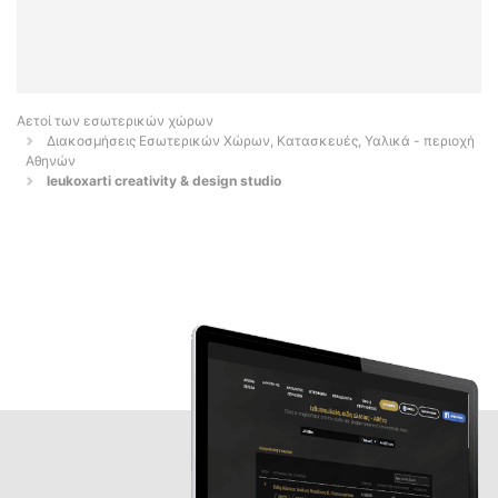
Αετοί των εσωτερικών χώρων
Διακοσμήσεις Εσωτερικών Χώρων, Κατασκευές, Υαλικά - περιοχή
Αθηνών
leukoxarti creativity & design studio