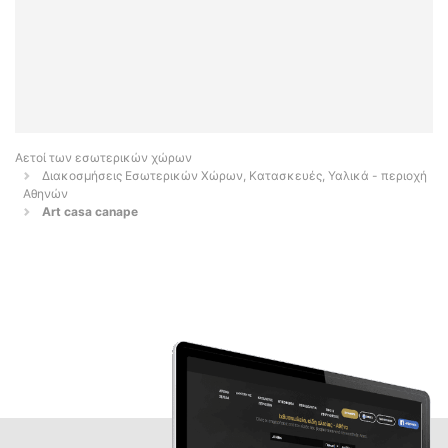
Αετοί των εσωτερικών χώρων
Διακοσμήσεις Εσωτερικών Χώρων, Κατασκευές, Υαλικά - περιοχή
Αθηνών
Art casa canape