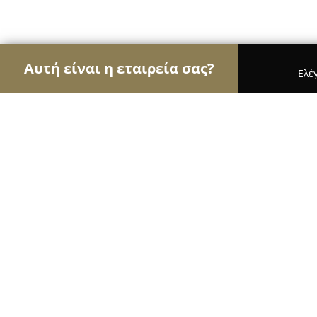
Αυτή είναι η εταιρεία σας?
Ελέ
Αετοί των εσωτερικών χώρων
Διακοσμήσεις Εσ
Καλογερόπουλος Ι., Υδραυλικά - Χ
9.2
(66)
Νέα Σμύρνη, Βρυούλων 7