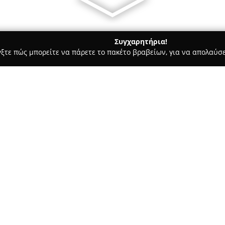
Συγχαρητήρια!
γξτε πώς μπορείτε να πάρετε το πακέτο βραβείων, για να απολαύσε
ωτερικών Χώρων, Κατασκευές, Υαλικά - περιοχή Αθηνών
Καλογε
ρώματα Νέα Σμύρνη
Σχετικά με την εταιρεία:
Η επιχείρηση
Καλογερόπουλος
Βρυούλων 7, αποτελεί σημαντι
εξοπλισμό και τη διαμόρφωση
επί σειρά ετών έχει εδραιώσε
προσφέροντας μια εκτενή σειρ
ανταποκρίνονται σε απαιτήσει