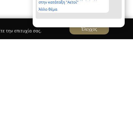
στην κατάταξη "Αετοί"
Άλλο θέμα
Έλεγχος
τε την επιτυχία σας.
ρόπουλος Ι., Υδραυλικά - Χρώματα Νέα Σμύρνη
 Ι.
, με έδρα τη Νέα Σμύρνη στη διεύθυνση
κό σημείο για όσους ενδιαφέρονται για τον
 εσωτερικών χώρων. Η παρουσία της στην αγορά
ι τη φήμη της ως αξιόπιστου προμηθευτή,
ά προϊόντων και ολοκληρωμένες λύσεις που
ς τόσο ιδιωτών όσο και επαγγελματιών.