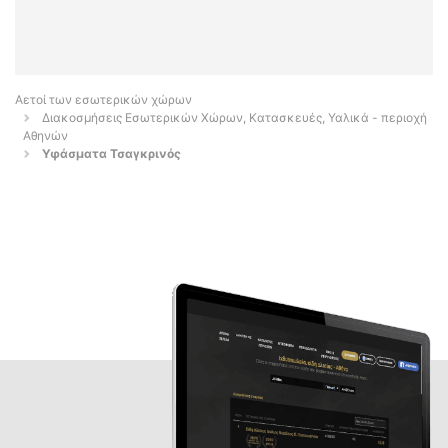
Αετοί των εσωτερικών χώρων
Διακοσμήσεις Εσωτερικών Χώρων, Κατασκευές, Υαλικά - περιοχή
Αθηνών
Υφάσματα Τσαγκρινός