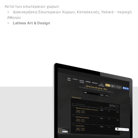
Αετοί των εσωτερικών χώρων
Διακοσμήσεις Εσωτερικών Χώρων, Κατασκευές, Υαλικά - περιοχή
Αθηνών
Latinos Art & Design