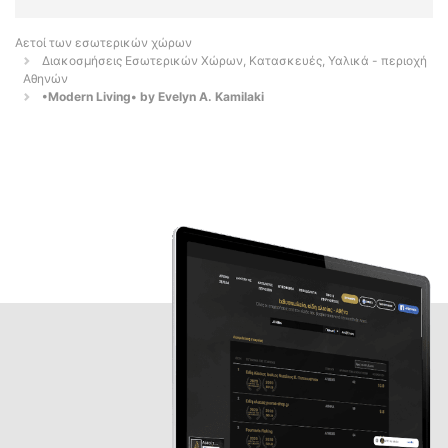
Αετοί των εσωτερικών χώρων
Διακοσμήσεις Εσωτερικών Χώρων, Κατασκευές, Υαλικά - περιοχή
Αθηνών
•Modern Living• by Evelyn A. Kamilaki