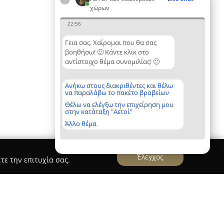
χώρων
22:56
Γεια σας. Χαίρομαι που θα σας
βοηθήσω! 🙂 Κάντε κλικ στο
αντίστοιχο θέμα συνομιλίας! 🙂
Ανήκω στους διακριθέντες και θέλω
να παραλάβω το πακέτο βραβείων
Θέλω να ελέγξω την επιχείρηση μου
στην κατάταξη "Αετοί"
Άλλο θέμα
Έλεγχος
τε την επιτυχία σας.
ραμα - Hartorama