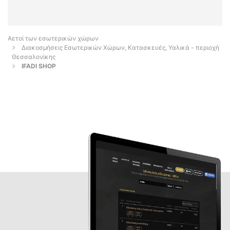
Αετοί των εσωτερικών χώρων
Διακοσμήσεις Εσωτερικών Χώρων, Κατασκευές, Υαλικά - περιοχή
Θεσσαλονίκης
IFADI SHOP