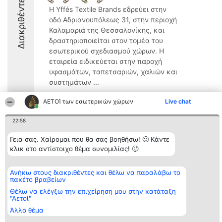
Διακριθέντες
Η Yffés Textile Brands εδρεύει στην
οδό Αδριανουπόλεως 31, στην περιοχή
Καλαμαριά της Θεσσαλονίκης, και
δραστηριοποιείται στον τομέα του
εσωτερικού σχεδιασμού χώρων. Η
εταιρεία ειδικεύεται στην παροχή
υφασμάτων, ταπετσαριών, χαλιών και
συστημάτων ...
ΑΕΤΟΊ των εσωτερικών χώρων
Live chat
22:58
Διοργανωτής της
Κατάταξη
Επικοινωνία
Γεια σας. Χαίρομαι που θα σας βοηθήσω! 🙂 Κάντε
κατάταξης
Διακριθέντες
Επικοινωνία
κλικ στο αντίστοιχο θέμα συνομιλίας! 🙂
BEAUTIFUL COMPANY
Λίστα όλων
Μονοπρόσωπη ΙΚΕ
των
ΤΗΛ. ΕΠΙΚΟΙΝΩΝΙΑΣ:
διακριθέντων
Ανήκω στους διακριθέντες και θέλω να παραλάβω το
2104128019
Μεθοδολογία
πακέτο βραβείων
email:
Όροι &
aetoi@beautifulcompany.co
προϋποθέσεις
Θέλω να ελέγξω την επιχείρηση μου στην κατάταξη
ΠΟΛΙΤΙΚΗ
"Αετοί"
ΑΠΟΡΡΗΤΟΥ
Άλλο θέμα