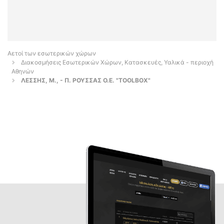
Αετοί των εσωτερικών χώρων
Διακοσμήσεις Εσωτερικών Χώρων, Κατασκευές, Υαλικά - περιοχή
Αθηνών
ΛΕΣΣΗΣ, Μ., - Π. ΡΟΥΣΣΑΣ Ο.Ε. "TOOLBOX"