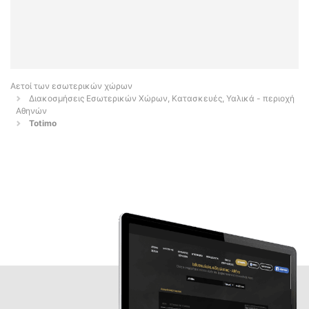
Αετοί των εσωτερικών χώρων
Διακοσμήσεις Εσωτερικών Χώρων, Κατασκευές, Υαλικά - περιοχή
Αθηνών
Totimo