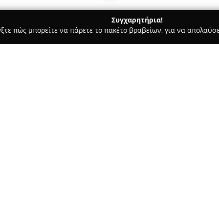
Συγχαρητήρια!
γξτε πώς μπορείτε να πάρετε το πακέτο βραβείων, για να απολαύσε
τερικών Χώρων, Κατασκευές, Υαλικά - περιοχή Ηρακλείου
SAF
Σ
Σχετικά με την εταιρεία:
Η
SAFE HOME ΤΑΜΠΑΚΑΚΑΚΗ
δραστηριοποιείται στον τομέ
προσφέροντας πλήρεις υπηρεσί
επαγγελματικούς όσο και για ο
εμπειρία στις γύψινες διακοσμ
χαρίσει φήμη αξιοπιστίας στο
Το καταρτισμένο προσωπικό τ
γυψοσανίδες και τσιμεντοσανί