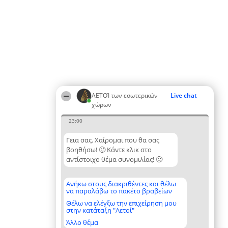
ΑΕΤΟΊ των εσωτερικών
Live chat
χώρων
23:00
Γεια σας. Χαίρομαι που θα σας
βοηθήσω! 🙂 Κάντε κλικ στο
αντίστοιχο θέμα συνομιλίας! 🙂
Ανήκω στους διακριθέντες και θέλω
να παραλάβω το πακέτο βραβείων
Θέλω να ελέγξω την επιχείρηση μου
στην κατάταξη "Αετοί"
Άλλο θέμα