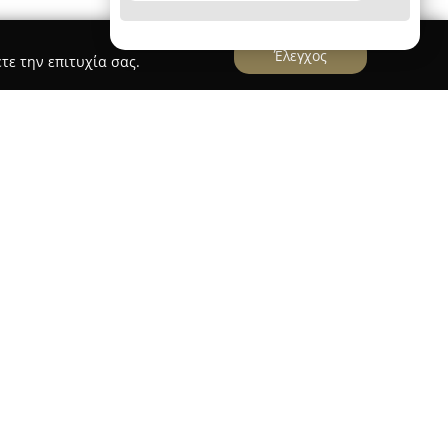
Έλεγχος
τε την επιτυχία σας.
E HOME ΤΑΜΠΑΚΑΚΗΣ ΑΝΔΡΕΑΣ
Σ ΑΝΔΡΕΑΣ
βρίσκεται στο Ηράκλειο Κρήτης και
α των κατασκευών εσωτερικών χώρων,
ες ανακαίνισης και διαμόρφωσης τόσο για
ικιακούς χώρους. Η εταιρεία διαθέτει σημαντική
ήσεις και κατασκευές, γεγονός που της έχει
ν χώρο.
ης SAFE HOME εστιάζει στη χρήση υλικών όπως
δες για την υλοποίηση χωρισμάτων, οροφών και