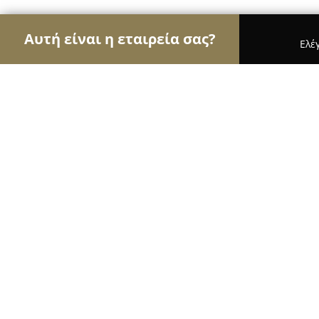
Αυτή είναι η εταιρεία σας?
Ελέ
Αετοί των εσωτερικών χώρων
Διακοσμήσεις Εσω
SAFE HOME ΤΑΜΠΑΚΑΚΗΣ ΑΝΔΡΕΑ
8.8
(13)
Ηρακλειο, Χαλκιδικής 5
Εμφάνιση αριθμού τηλεφώνου