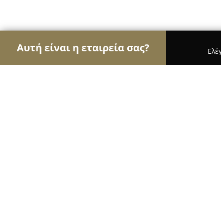
Αυτή είναι η εταιρεία σας?
Ελέ
Αετοί των εσωτερικών χώρων
Διακοσμήσεις Εσ
Reflect Lights
9.2
(27)
Καλαμαριά, Αμαζόνων