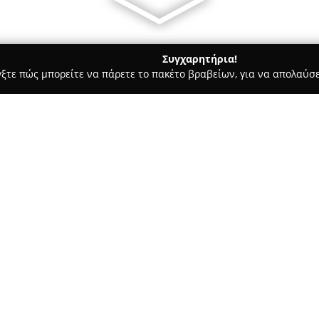
Συγχαρητήρια!
γξτε πώς μπορείτε να πάρετε το πακέτο βραβείων, για να απολαύσε
ωτερικών Χώρων, Κατασκευές, Υαλικά - περιοχή Θεσσαλονίκης
Σχετικά με την εταιρεία:
Η
Reflect Lights
, που εδρεύει
δραστηριοποιείται στον αρχιτε
από τους Μιχάλη Γκουρογιάννη
παροχή λύσεων φωτισμού που δ
τομέα, δίνοντας προτεραιότητα
και αισθητικές απαιτήσεις. Σ
επαφής των ανθρώπων με τον 