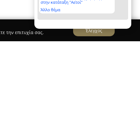
στην κατάταξη "Αετοί"
Άλλο θέμα
Έλεγχος
τε την επιτυχία σας.
Reflect Lights
 στην Καλαμαριά Θεσσαλονίκης,
κτονικό φωτισμό από το 2001, έτος ίδρυσής της
 και Αθηνά Ψαλτή. Η εταιρεία εστιάζει στην
εν περιορίζονται στις προσωρινές τάσεις του
 σε υψηλού επιπέδου λειτουργικές, τεχνολογικές
κοπός της είναι η ενδυνάμωση της αίσθησης
περιβάλλοντα χώρο και η βελτίωση της