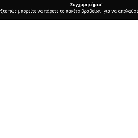
Συγχαρητήρια!
γξτε πώς μπορείτε να πάρετε το πακέτο βραβείων, για να απολαύσε
τερικών Χώρων, Κατασκευές, Υαλικά - περιοχή Ηρακλείου
Πολ
Σχετικά με την εταιρεία:
Η
Πολιτάκη ΟΕ
ιδρύθηκε το 19
όνομα στον χώρο των εσωτερικ
στην Παύλου Μελά 63-65, στο κ
γκάμα προϊόντων που ανταποκρ
Στο κατάστημά της προσφέρον
αυτοκινήτων, καθώς και ευρεί
υλικών ραπτικής. Η επιχείρηση
παρέχοντας ειδικές λύσεις για
Η φιλοσοφία της εταιρείας στη