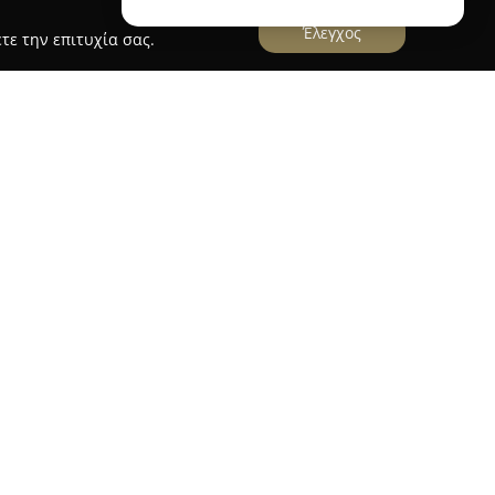
Έλεγχος
τε την επιτυχία σας.
ιτάκη ΟΕ
49 στο Ηράκλειο Κρήτης και αποτελεί σημαντικό
ών χώρων και της διακόσμησης. Στεγάζεται
έντρο της πόλης, και διαθέτει μια πλούσια
ίνονται σε κάθε απαίτηση.
ται υψηλής ποιότητας ταπετσαρίες επίπλων και
α επιλογή υφασμάτων, αφρολέξ, δερματινών και
 αναπτύσσεται και στα είδη τεντοποιίας,
 διάφορους χώρους.
ρίζεται στην εξαιρετική ποιότητα των