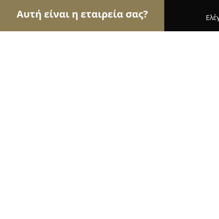
Αυτή είναι η εταιρεία σας?
Ελέ
Αετοί των εσωτερικών χώρων
Διακοσμήσεις Εσω
Πολιτάκη ΟΕ
9.6
(363)
Ηρακλειο, Παύλου Μελά 63-65
Εμφάνιση αριθμού τηλεφώνου