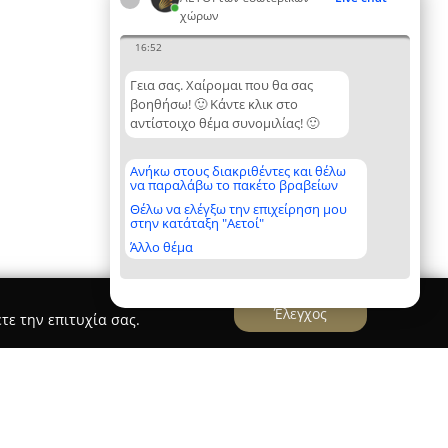
χώρων
16:52
Γεια σας. Χαίρομαι που θα σας
βοηθήσω! 🙂 Κάντε κλικ στο
αντίστοιχο θέμα συνομιλίας! 🙂
Ανήκω στους διακριθέντες και θέλω
να παραλάβω το πακέτο βραβείων
Θέλω να ελέγξω την επιχείρηση μου
στην κατάταξη "Αετοί"
Άλλο θέμα
Έλεγχος
τε την επιτυχία σας.
PETRA home by Mallios