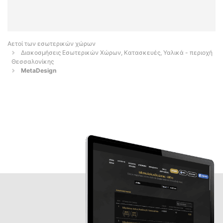
Αετοί των εσωτερικών χώρων
Διακοσμήσεις Εσωτερικών Χώρων, Κατασκευές, Υαλικά - περιοχή
Θεσσαλονίκης
MetaDesign