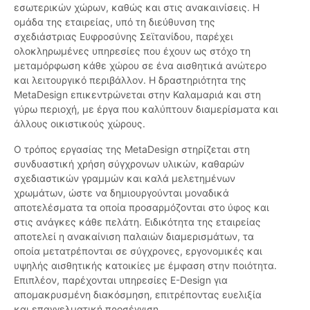
εσωτερικών χώρων, καθώς και στις ανακαινίσεις. Η
ομάδα της εταιρείας, υπό τη διεύθυνση της
σχεδιάστριας Ευφροσύνης Σεϊτανίδου, παρέχει
ολοκληρωμένες υπηρεσίες που έχουν ως στόχο τη
μεταμόρφωση κάθε χώρου σε ένα αισθητικά ανώτερο
και λειτουργικό περιβάλλον. Η δραστηριότητα της
MetaDesign επικεντρώνεται στην Καλαμαριά και στη
γύρω περιοχή, με έργα που καλύπτουν διαμερίσματα και
άλλους οικιστικούς χώρους.
Ο τρόπος εργασίας της MetaDesign στηρίζεται στη
συνδυαστική χρήση σύγχρονων υλικών, καθαρών
σχεδιαστικών γραμμών και καλά μελετημένων
χρωμάτων, ώστε να δημιουργούνται μοναδικά
αποτελέσματα τα οποία προσαρμόζονται στο ύφος και
στις ανάγκες κάθε πελάτη. Ειδικότητα της εταιρείας
αποτελεί η ανακαίνιση παλαιών διαμερισμάτων, τα
οποία μετατρέπονται σε σύγχρονες, εργονομικές και
υψηλής αισθητικής κατοικίες με έμφαση στην ποιότητα.
Επιπλέον, παρέχονται υπηρεσίες E-Design για
απομακρυσμένη διακόσμηση, επιτρέποντας ευελιξία
και επαγγελματική προσέγγιση.