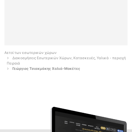
Αετοί των εσωτερικών χώρων
Διακοσμήσεις Εσωτερικών Χώρων, Κατασκευές, Υαλικά - περιοχή
Πειραιά
Γεώργιος Τσιακμάκης Χαλιά-Μοκέτες