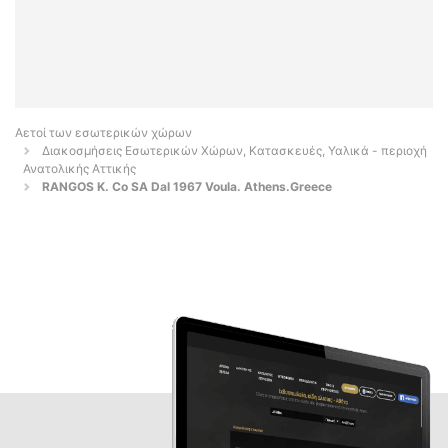
Αετοί των εσωτερικών χώρων
Διακοσμήσεις Εσωτερικών Χώρων, Κατασκευές, Υαλικά - περιοχή
Ανατολικής Αττικής
RANGOS K. Co SA Dal 1967 Voula. Athens.Greece