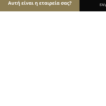
Αυτή είναι η εταιρεία σας?
Ελέ
Αετοί των εσωτερικών χώρων
Διακοσμήσεις Εσ
LightStore
9.8
(54)
Βόλος, Antonopoulou 22
Εμφάνιση αριθμού τηλεφώνου