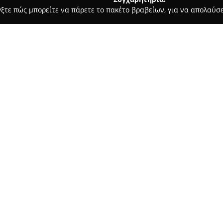
γξτε πώς μπορείτε να πάρετε το πακέτο βραβείων, για να απολαύσε
ωτερικών Χώρων, Κατασκευές, Υαλικά - περιοχή Μαγνησίας
Lig
Σχετικά με την εταιρεία:
Η
Lightstore
, με βάση την οδό
αξιόπιστα στον τομέα του φωτ
επιχείρηση διαθέτει πλούσια 
λύσεις, καλύπτοντας τόσο οικι
κύρια ειδίκευση στα φωτιστικά
δίνει στην ποιότητα και τις λ
Επιπλέον, προσφέρει υπηρεσί
διαμόρφωση κατάλληλης ατμόσφ
περιβάλλοντα. Η σταθερή δέσμ
παρακολούθηση των νέων τάσε