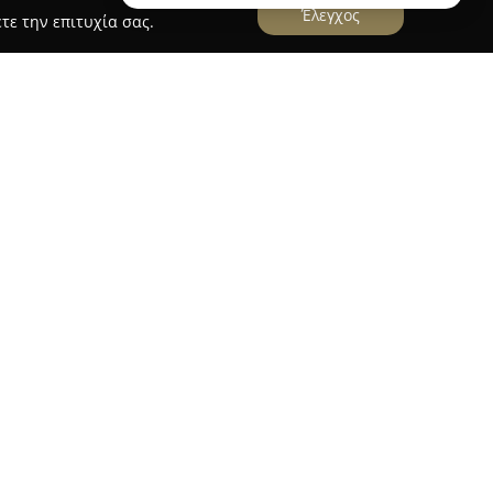
Έλεγχος
τε την επιτυχία σας.
htStore
 Αντωνοπούλου 22 στον Βόλο, δραστηριοποιείται
ισμού και του ηλεκτρολογικού εξοπλισμού. Η
συλλογή προϊόντων και παρέχει ολοκληρωμένες
ακές όσο και επαγγελματικές εφαρμογές. Με
, η Lightstore ξεχωρίζει για την έμφαση που
επτομέρειες των προϊόντων της.
ες μελέτης φωτισμού συμβάλλοντας στη
αιρας και λειτουργικότητας σε ποικίλα
ευση στην καινοτομία και η διαρκής
ων της αγοράς κατατάσσουν την εταιρεία στις