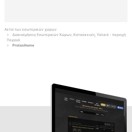
Αετοί των εσωτερικών χώρων
Διακοσμήσεις Εσωτερικών Χώρων, Κατασκευές, Υαλικά - περιοχή
Πειραιά
Protasihome