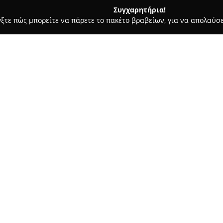
Συγχαρητήρια!
γξτε πώς μπορείτε να πάρετε το πακέτο βραβείων, για να απολαύσε
ωτερικών Χώρων, Κατασκευές, Υαλικά - περιοχή Ιωαννίνων
Int
Σχετικά με την εταιρεία:
Η
Interior Design-Φώτος Χρή
παροχή υπηρεσιών διακόσμηση
αποκτήσει αναγνώριση για την 
καθιστώντας την σημαντική στ
πυρήνα της φιλοσοφίας της β
αισθητικής και λειτουργικότητ
ανταποκρίνονται στις εξατομικ
Η Interior Design-Φώτος Χρήσ
διακόσμησης, ξεκινώντας από 