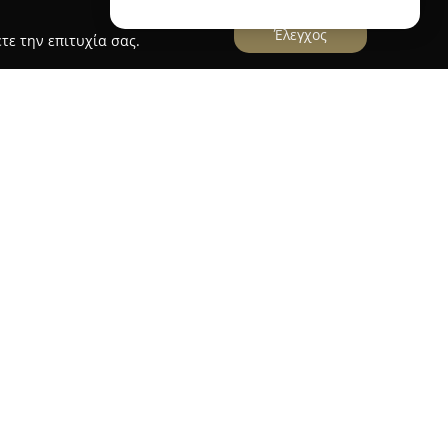
Έλεγχος
τε την επιτυχία σας.
erior Design-Φώτος Χρήστος
στος
εδρεύει στα Ιωάννινα και εξειδικεύεται στην
ς εσωτερικών χώρων. Η επιχείρηση έχει
ποιότητα που διακρίνει τα έργα της,
ον τομέα της διακόσμησης στην περιοχή. Στον
ρίσκεται ο αποτελεσματικός συνδυασμός
ας, με επίκεντρο τη δημιουργία χώρων που
ευμένες ανάγκες και προτιμήσεις κάθε πελάτη.
τος προσφέρει μία πλήρη γκάμα προτάσεων
τη φάση του σχεδιασμού κι επεκτείνοντας έως