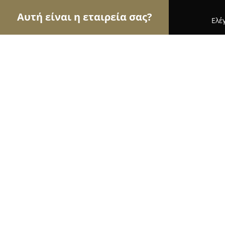
Αυτή είναι η εταιρεία σας?
Ελέ
Αετοί των εσωτερικών χώρων
Διακοσμήσεις Εσ
Interior Design-Φώτος Χρήστος
8.8
(18)
Ιωάννινα, Ζυγομάλλη 18
Εμφάνιση αριθμού τηλεφώνου