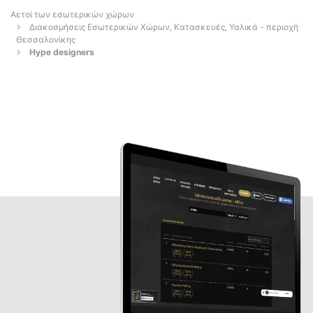
Αετοί των εσωτερικών χώρων
Διακοσμήσεις Εσωτερικών Χώρων, Κατασκευές, Υαλικά - περιοχή
Θεσσαλονίκης
Hype designers