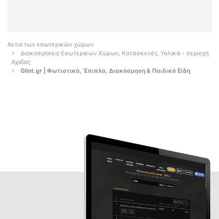
Αετοί των εσωτερικών χώρων
Διακοσμήσεις Εσωτερικών Χώρων, Κατασκευές, Υαλικά - περιοχή
Αχαΐας
Glint.gr | Φωτιστικά, Έπιπλα, Διακόσμηση & Παιδικά Είδη