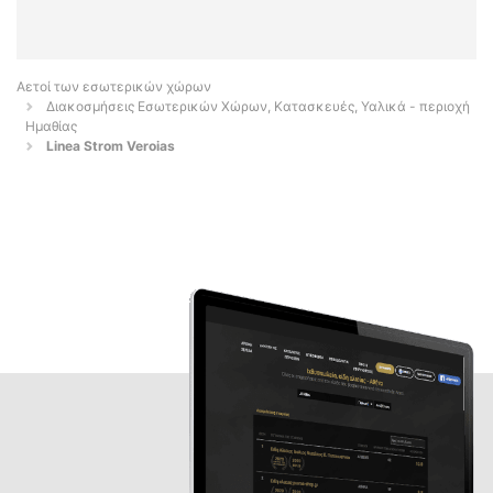
Αετοί των εσωτερικών χώρων
Διακοσμήσεις Εσωτερικών Χώρων, Κατασκευές, Υαλικά - περιοχή
Ημαθίας
Linea Strom Veroias