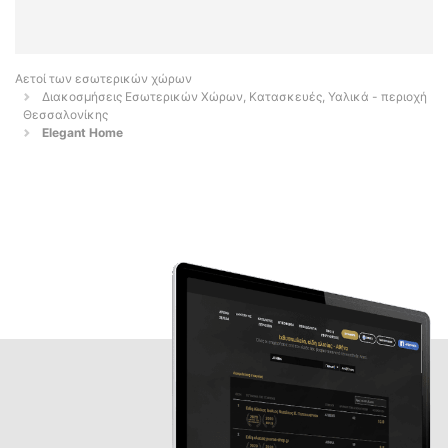
Αετοί των εσωτερικών χώρων
Διακοσμήσεις Εσωτερικών Χώρων, Κατασκευές, Υαλικά - περιοχή
Θεσσαλονίκης
Elegant Home