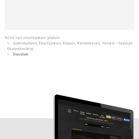
Αετοί των εσωτερικών χώρων
Διακοσμήσεις Εσωτερικών Χώρων, Κατασκευές, Υαλικά - περιοχή
Θεσσαλονίκης
Decotek