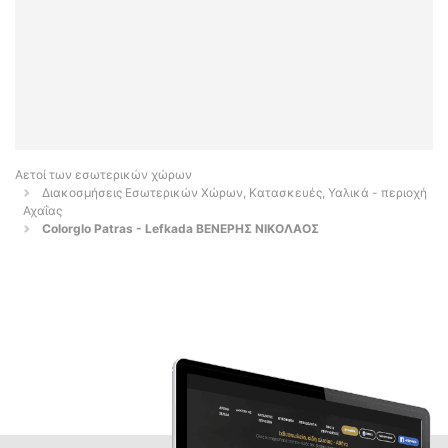
Αετοί των εσωτερικών χώρων
Διακοσμήσεις Εσωτερικών Χώρων, Κατασκευές, Υαλικά - περιοχή
Αχαΐας
Colorglo Patras - Lefkada ΒΕΝΕΡΗΣ ΝΙΚΟΛΑΟΣ