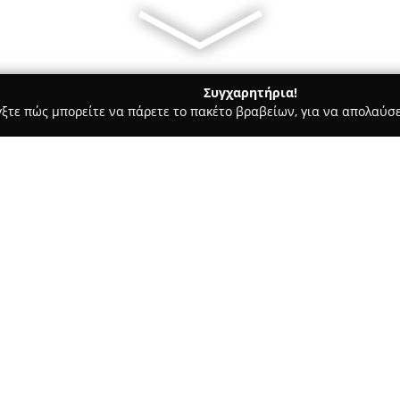
Συγχαρητήρια!
γξτε πώς μπορείτε να πάρετε το πακέτο βραβείων, για να απολαύσε
ωτερικών Χώρων, Κατασκευές, Υαλικά - περιοχή Θεσσαλονίκης
Σχετικά με την εταιρεία:
Dimitra's Art Glass Studio
, πο
ξεχωρίζει ως χώρος δημιουργικ
στη χειροποίητη κατασκευή βι
δημιουργώντας πρωτότυπες δ
στοιχεία με σύγχρονη αισθητι
έμπνευση και αγάπη για το φ