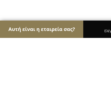
Αυτή είναι η εταιρεία σας?
Ελέ
Αετοί των εσωτερικών χώρων
Διακοσμήσεις Εσ
Dimitra's Art Glass Studio
8.9
(14)
Θεσσαλονίκη, Thessaloníki