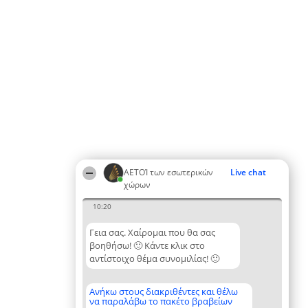
ΑΕΤΟΊ των εσωτερικών
Live chat
χώρων
10:20
Γεια σας. Χαίρομαι που θα σας
βοηθήσω! 🙂 Κάντε κλικ στο
αντίστοιχο θέμα συνομιλίας! 🙂
Ανήκω στους διακριθέντες και θέλω
να παραλάβω το πακέτο βραβείων