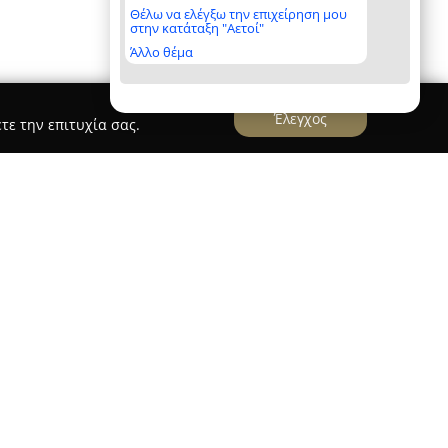
Θέλω να ελέγξω την επιχείρηση μου
στην κατάταξη "Αετοί"
Άλλο θέμα
Έλεγχος
τε την επιτυχία σας.
Dimitra's Art Glass Studio
υ βρίσκεται στο κέντρο της Θεσσαλονίκης,
ότητας στην τέχνη του γυαλιού. Εξειδικεύεται
τρό, μωσαϊκών και έργων από ψημένο γυαλί,
ημιουργίες που συνδυάζουν παραδοσιακά
κή. Κάθε δημιουργία προκύπτει μέσα από
ως, συμβάλλοντας στη διακόσμηση εσωτερικών