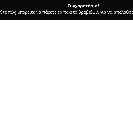
Συγχαρητήρια!
γξτε πώς μπορείτε να πάρετε το πακέτο βραβείων, για να απολαύσε
ωτερικών Χώρων, Κατασκευές, Υαλικά - περιοχή Μαγνησίας
ZE
Σχετικά με την εταιρεία:
Η
ZEN COLLECTION ΒΟΛΟΣ
εδρ
των επίπλων, διακοσμητικών α
χώρους, παρέχοντας ολοκληρω
κάθε περιβάλλοντος. Η επιχεί
μικροεπίπλων και πολυθρονών,
λειτουργικότητας σε κατοικίες
Το φάσμα των προϊόντων της ε
αντικείμενα όπως κεραμικά, με
πλούσια επιλογή αξεσουάρ για 