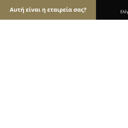
Αυτή είναι η εταιρεία σας?
Ελέ
Αετοί των εσωτερικών χώρων
Διακοσμήσεις Εσ
ZEN COLLECTION ΒΟΛΟΣ
8.2
(17)
Βόλος, Αγ. Νικολάου 33
Εμφάνιση αριθμού τηλεφώνου