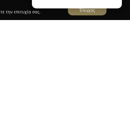
Έλεγχος
τε την επιτυχία σας.
N COLLECTION ΒΟΛΟΣ
εύει στον Βόλο και εξειδικεύεται στον τομέα
ντικειμένων και εξοπλισμού για εσωτερικούς
μένες λύσεις διαμόρφωσης και αναβάθμισης
ρηση προσφέρει ευρεία γκάμα επίπλων,
 καλύπτοντας ποικίλες ανάγκες αισθητικής και
 και επαγγελματικούς χώρους.
ταιρείας περιλαμβάνει διακοσμητικά
ταλλικά είδη και τεχνητά λουλούδια, καθώς και
την κουζίνα και το σερβίρισμα, όπως πιάτα, σετ,