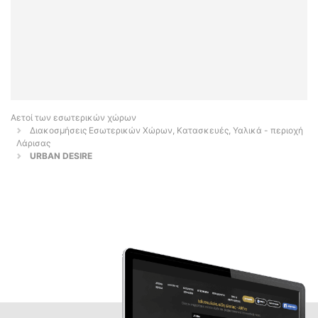
Αετοί των εσωτερικών χώρων
Διακοσμήσεις Εσωτερικών Χώρων, Κατασκευές, Υαλικά - περιοχή
Λάρισας
URBAN DESIRE