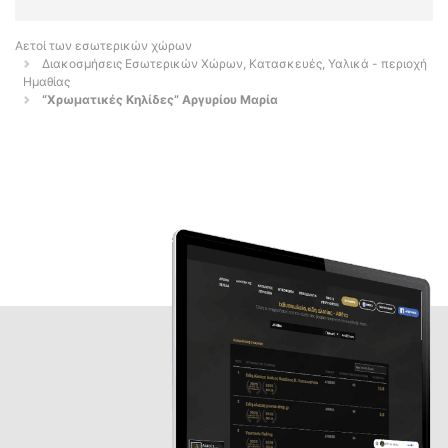
Αετοί των εσωτερικών χώρων
Διακοσμήσεις Εσωτερικών Χώρων, Κατασκευές, Υαλικά - περιοχή
Ημαθίας
“Χρωματικές Κηλίδες” Αργυρίου Μαρία