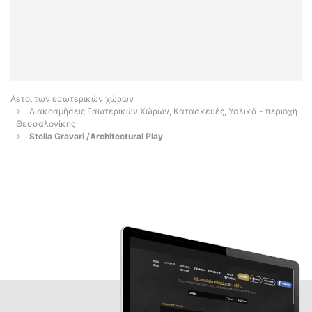
Αετοί των εσωτερικών χώρων
Διακοσμήσεις Εσωτερικών Χώρων, Κατασκευές, Υαλικά - περιοχή
Θεσσαλονίκης
Stella Gravari /Architectural Play